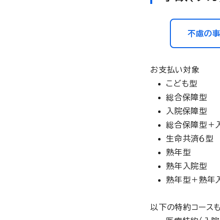
不慮の
お支払い対象
こども型
総合保障型
入院保障型
総合保障型＋
生命共済６型
熟年型
熟年入院型
熟年型＋熟年
以下の特約コース