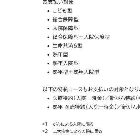
お支払い対象
こども型
総合保障型
入院保障型
総合保障型＋入院保障型
生命共済６型
熟年型
熟年入院型
熟年型＋熟年入院型
以下の特約コースもお支払いの対象となり
医療特約（入院一時金）／新がん特約（
熟年 医療特約（入院一時金）／新がん特
がんによる入院に限る
三大疾病による入院に限る